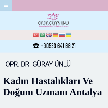
Ana içeriğe atla
☎️ +90533 641 88 21
OPR. DR. GÜRAY ÜNLÜ
Kadın Hastalıkları Ve
Doğum Uzmanı Antalya