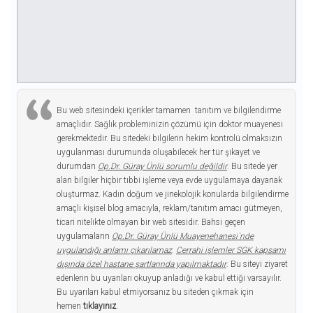
Bu web sitesindeki içerikler tamamen tanıtım ve bilgilendirme
amaçlıdır. Sağlık probleminizin çözümü için doktor muayenesi
gerekmektedir. Bu sitedeki bilgilerin hekim kontrolü olmaksızın
uygulanması durumunda oluşabilecek her tür şikayet ve
durumdan
Op.Dr. Güray Ünlü sorumlu değildir
. Bu sitede yer
alan bilgiler hiçbir tıbbi işleme veya evde uygulamaya dayanak
oluşturmaz. Kadın doğum ve jinekolojik konularda bilgilendirme
amaçlı kişisel blog amacıyla, reklam/tanıtım amacı gütmeyen,
ticari nitelikte olmayan bir web sitesidir. Bahsi geçen
uygulamaların
Op.Dr. Güray Ünlü Muayenehanesi`nde
uygulandığı anlamı çıkarılamaz
.
Cerrahi işlemler SGK kapsamı
dışında özel hastane şartlarında yapılmaktadır
. Bu siteyi ziyaret
edenlerin bu uyarıları okuyup anladığı ve kabul ettiği varsayılır.
Bu uyarıları kabul etmiyorsanız bu siteden çıkmak için
hemen
tıklayınız
.