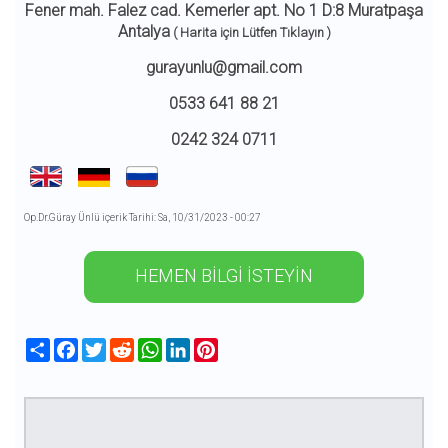
Fener mah. Falez cad. Kemerler apt. No 1 D:8 Muratpaşa
Antalya
( Harita için Lütfen Tıklayın )
gurayunlu@gmail.com
0533 641 88 21
0242 324 0711
Op.Dr.Güray Ünlü içerik Tarihi: Sa, 10/31/2023 - 00:27
HEMEN BİLGİ İSTEYİN
Share
Facebook
Twitter
Reddit
WhatsApp
LinkedIn
Pinterest