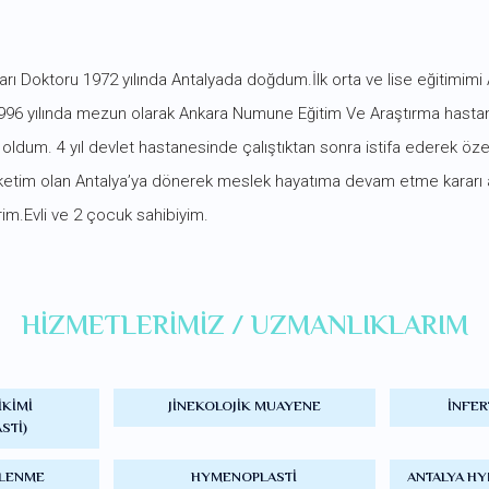
arı Dokt​oru 1972 yılında Antalyada doğdum.İlk orta ve lise eğitim
 1996 yılında mezun olarak Ankara Numune Eğitim Ve Araştırma hasta
n oldum. 4 yıl devlet hastanesinde çalıştıktan sonra istifa ederek ö
etim olan Antalya’ya dönerek meslek hayatıma devam etme kararı ald
erim.Evli ve 2 çocuk sahibiyim.
HIZMETLERIMIZ / UZMANLIKLARIM
IKIMI
JINEKOLOJIK MUAYENE
INFER
STI)
SLENME
HYMENOPLASTI
ANTALYA HY