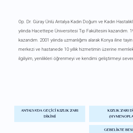
Op. Dr. Güray Ünlü Antalya Kadın Doğum ve Kadın Hastalıkl
yılında Hacettepe Üniversitesi Tıp Fakültesini kazandım.
kazandım. 2001 yılında uzmanlığımı alarak Konya iline tayi
merkezi ve hastanede 10 yıllık hizmetimin üzerine memlek
ilgiliyim, yenilikleri öğrenmeyi ve kendimi geliştirmeyi sev
ANTALYA'DA GEÇICI KIZLIK ZARI
KIZLIK ZARI D
DIKIMI
(HYMENOPLA
GEBELIKTE BE