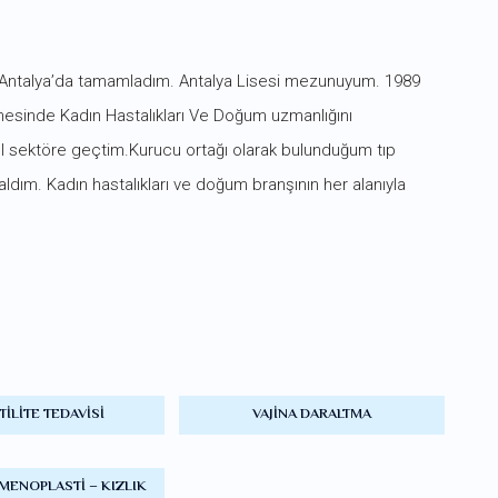
imi Antalya’da tamamladım. Antalya Lisesi mezunuyum. 1989
nesinde Kadın Hastalıkları Ve Doğum uzmanlığını
zel sektöre geçtim.Kurucu ortağı olarak bulunduğum tıp
ım. Kadın hastalıkları ve doğum branşının her alanıyla
TILITE TEDAVISI
VAJINA DARALTMA
MENOPLASTI – KIZLIK