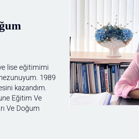
oğum
e lise eğitimimi
i mezunuyum. 1989
tesini kazandım.
une Eğitim Ve
arı Ve Doğum