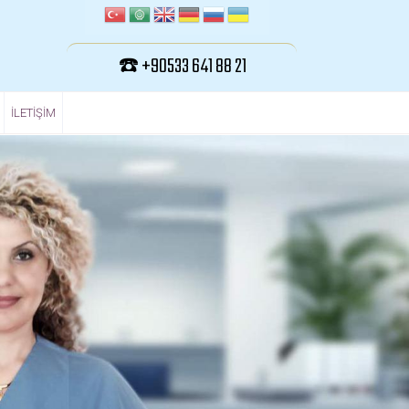
☎️ +90533 641 88 21
ILETIŞIM