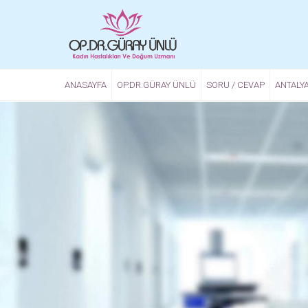
Ana içeriğe atla
ANASAYFA
OP.DR.GÜRAY ÜNLÜ
SORU / CEVAP
ANTALYA